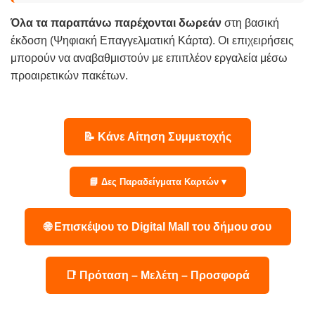
Όλα τα παραπάνω παρέχονται δωρεάν
στη βασική
έκδοση (Ψηφιακή Επαγγελματική Κάρτα). Οι επιχειρήσεις
μπορούν να αναβαθμιστούν με επιπλέον εργαλεία μέσω
προαιρετικών πακέτων.
📝 Κάνε Αίτηση Συμμετοχής
📘 Δες Παραδείγματα Καρτών ▾
🌐 Επισκέψου το Digital Mall του δήμου σου
📑 Πρόταση – Μελέτη – Προσφορά